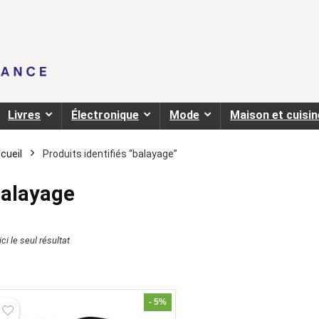
Livres
Électronique
Mode
Maison et cuisin
cueil
Produits identifiés “balayage”
alayage
ci le seul résultat
- 5%