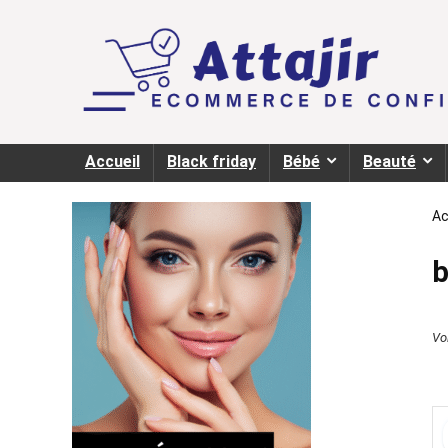
Accueil
Black friday
Bébé
Beauté
Ac
b
Voi