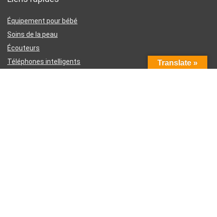
Équipement pour bébé
Soins de la peau
Écouteurs
Téléphones intelligents
Translate »
Instruments d’écriture
Liens utiles
À propos de nous
Contactez-nous
Divulgation d’affiliation Amazon
Conditions générales d’utilisation
Politique de confidentialité