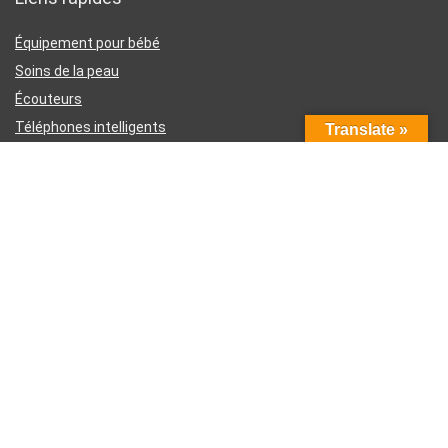
Équipement pour bébé
Soins de la peau
Écouteurs
Téléphones intelligents
Translate »
Instruments d’écriture
Liens utiles
À propos de nous
Contactez-nous
Divulgation d’affiliation Amazon
Conditions générales d’utilisation
Politique de confidentialité