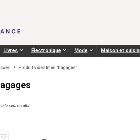
Livres
Électronique
Mode
Maison et cuisin
cueil
Produits identifiés “bagages”
bagages
ci le seul résultat