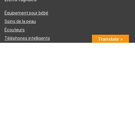
Équipement pour bébé
Soins de la peau
Écouteurs
Téléphones intelligents
Translate »
Instruments d’écriture
Liens utiles
À propos de nous
Contactez-nous
Divulgation d’affiliation Amazon
Conditions générales d’utilisation
Politique de confidentialité