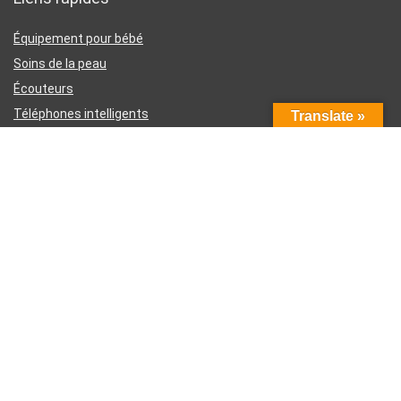
Équipement pour bébé
Soins de la peau
Écouteurs
Téléphones intelligents
Translate »
Instruments d’écriture
Liens utiles
À propos de nous
Contactez-nous
Divulgation d’affiliation Amazon
Conditions générales d’utilisation
Politique de confidentialité