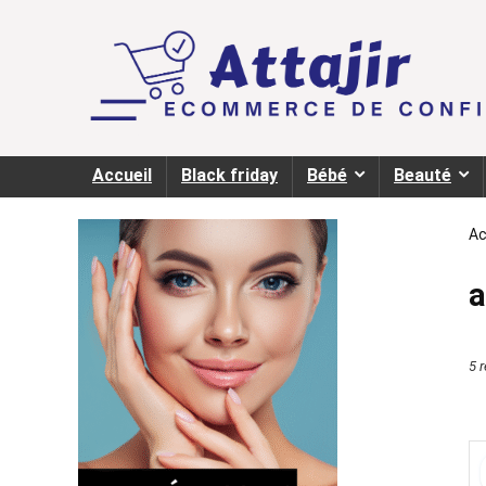
Accueil
Black friday
Bébé
Beauté
Ac
a
5 