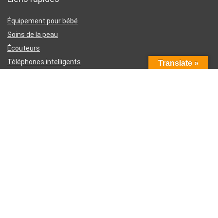
Équipement pour bébé
Soins de la peau
Écouteurs
Téléphones intelligents
Translate »
Instruments d’écriture
Liens utiles
À propos de nous
Contactez-nous
Divulgation d’affiliation Amazon
Conditions générales d’utilisation
Politique de confidentialité