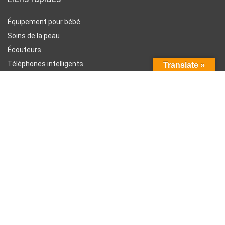
Équipement pour bébé
Soins de la peau
Écouteurs
Téléphones intelligents
Translate »
Instruments d’écriture
Liens utiles
À propos de nous
Contactez-nous
Divulgation d’affiliation Amazon
Conditions générales d’utilisation
Politique de confidentialité