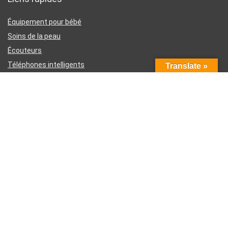
Équipement pour bébé
Soins de la peau
Écouteurs
Téléphones intelligents
Translate »
Instruments d’écriture
Liens utiles
À propos de nous
Contactez-nous
Divulgation d’affiliation Amazon
Conditions générales d’utilisation
Politique de confidentialité