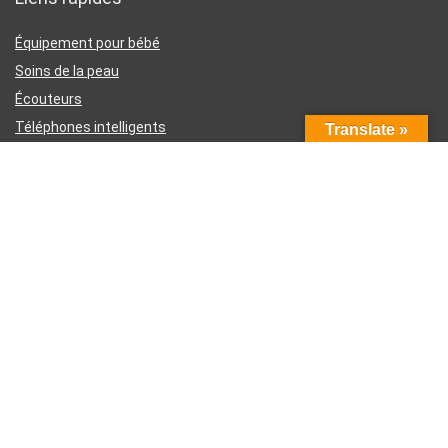
Équipement pour bébé
Soins de la peau
Écouteurs
Téléphones intelligents
Translate »
Instruments d’écriture
Liens utiles
À propos de nous
Contactez-nous
Divulgation d’affiliation Amazon
Conditions générales d’utilisation
Politique de confidentialité