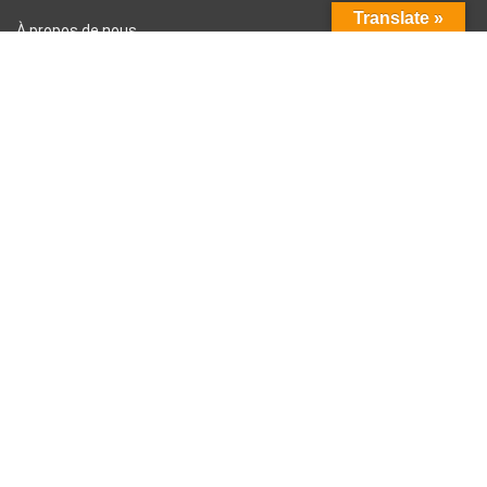
Translate »
À propos de nous
Contactez-nous
Divulgation d’affiliation Amazon
Conditions générales d’utilisation
Politique de confidentialité
Inscrivez-vous à la newsletter hebdomadaire
Votre e-mail