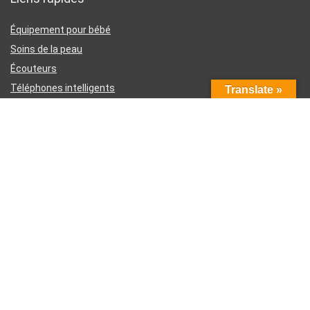
Équipement pour bébé
Soins de la peau
Écouteurs
Téléphones intelligents
Translate »
Instruments d’écriture
Liens utiles
À propos de nous
Contactez-nous
Divulgation d’affiliation Amazon
Conditions générales d’utilisation
Politique de confidentialité