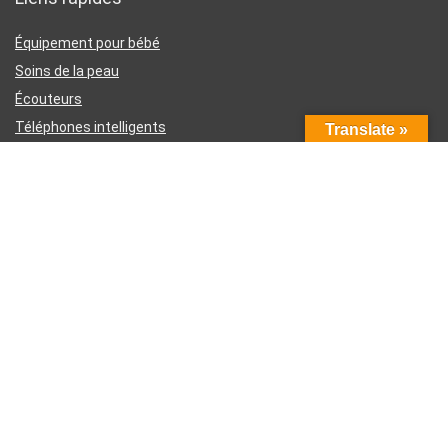
Équipement pour bébé
Soins de la peau
Écouteurs
Téléphones intelligents
Translate »
Instruments d’écriture
Liens utiles
À propos de nous
Contactez-nous
Divulgation d’affiliation Amazon
Conditions générales d’utilisation
Politique de confidentialité