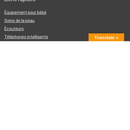
Équipement pour bébé
Soins de la peau
Écouteurs
Téléphones intelligents
Translate »
Instruments d’écriture
Liens utiles
À propos de nous
Contactez-nous
Divulgation d’affiliation Amazon
Conditions générales d’utilisation
Politique de confidentialité