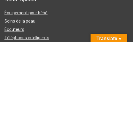
Équipement pour bébé
Soins de la peau
Écouteurs
Téléphones intelligents
Translate »
Instruments d’écriture
Liens utiles
À propos de nous
Contactez-nous
Divulgation d’affiliation Amazon
Conditions générales d’utilisation
Politique de confidentialité