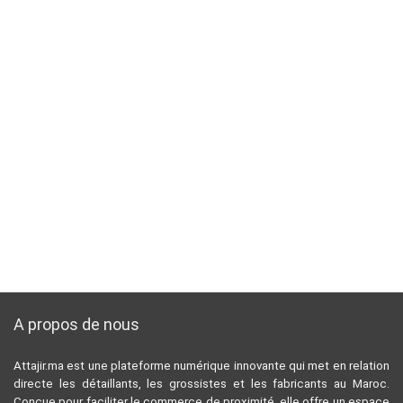
A propos de nous
Attajir.ma est une plateforme numérique innovante qui met en relation
directe les détaillants, les grossistes et les fabricants au Maroc.
Conçue pour faciliter le commerce de proximité, elle offre un espace