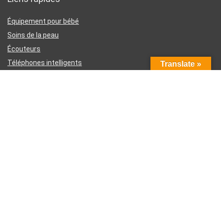
Équipement pour bébé
Soins de la peau
Écouteurs
Téléphones intelligents
Translate »
Instruments d’écriture
Liens utiles
À propos de nous
Contactez-nous
Divulgation d’affiliation Amazon
Conditions générales d’utilisation
Politique de confidentialité