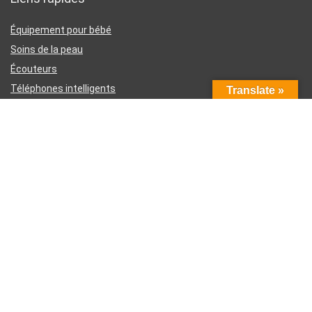
Équipement pour bébé
Soins de la peau
Écouteurs
Téléphones intelligents
Translate »
Instruments d’écriture
Liens utiles
À propos de nous
Contactez-nous
Divulgation d’affiliation Amazon
Conditions générales d’utilisation
Politique de confidentialité