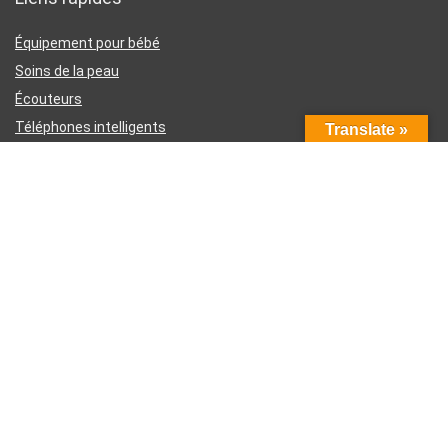
Équipement pour bébé
Soins de la peau
Écouteurs
Téléphones intelligents
Translate »
Instruments d’écriture
Liens utiles
À propos de nous
Contactez-nous
Divulgation d’affiliation Amazon
Conditions générales d’utilisation
Politique de confidentialité