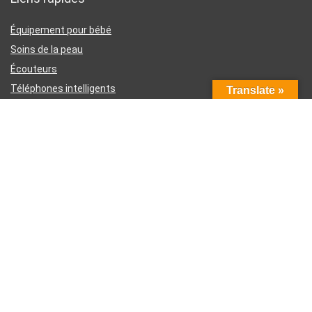
Équipement pour bébé
Soins de la peau
Écouteurs
Téléphones intelligents
Translate »
Instruments d’écriture
Liens utiles
À propos de nous
Contactez-nous
Divulgation d’affiliation Amazon
Conditions générales d’utilisation
Politique de confidentialité