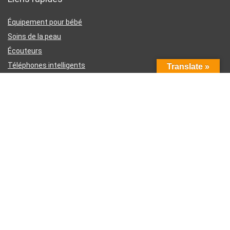
Équipement pour bébé
Soins de la peau
Écouteurs
Téléphones intelligents
Translate »
Instruments d’écriture
Liens utiles
À propos de nous
Contactez-nous
Divulgation d’affiliation Amazon
Conditions générales d’utilisation
Politique de confidentialité