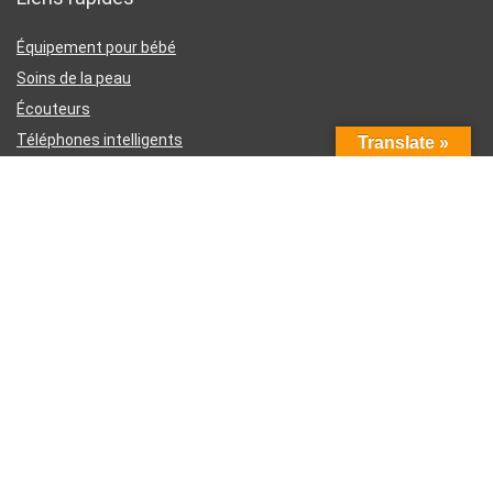
Équipement pour bébé
Soins de la peau
Écouteurs
Téléphones intelligents
Translate »
Instruments d’écriture
Liens utiles
À propos de nous
Contactez-nous
Divulgation d’affiliation Amazon
Conditions générales d’utilisation
Politique de confidentialité