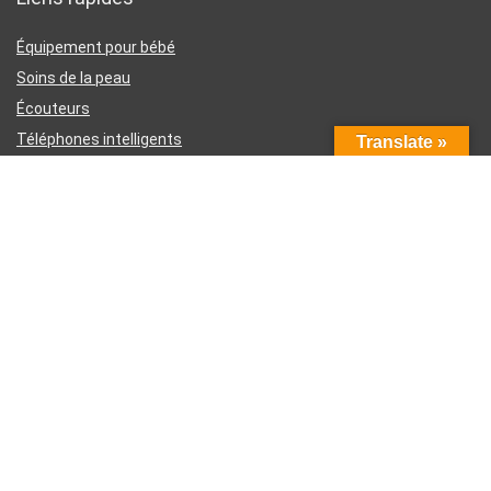
Équipement pour bébé
Soins de la peau
Écouteurs
Téléphones intelligents
Translate »
Instruments d’écriture
Liens utiles
À propos de nous
Contactez-nous
Divulgation d’affiliation Amazon
Conditions générales d’utilisation
Politique de confidentialité