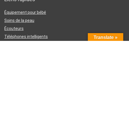
Équipement pour bébé
Soins de la peau
Écouteurs
Téléphones intelligents
Translate »
Instruments d’écriture
Liens utiles
À propos de nous
Contactez-nous
Divulgation d’affiliation Amazon
Conditions générales d’utilisation
Politique de confidentialité