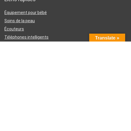
Équipement pour bébé
Soins de la peau
Écouteurs
Téléphones intelligents
Translate »
Instruments d’écriture
Liens utiles
À propos de nous
Contactez-nous
Divulgation d’affiliation Amazon
Conditions générales d’utilisation
Politique de confidentialité