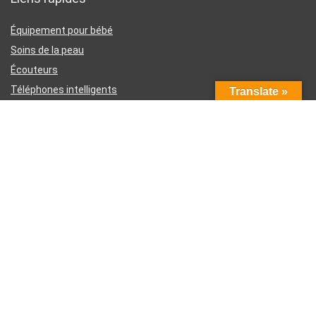
Équipement pour bébé
Soins de la peau
Écouteurs
Téléphones intelligents
Translate »
Instruments d’écriture
Liens utiles
À propos de nous
Contactez-nous
Divulgation d’affiliation Amazon
Conditions générales d’utilisation
Politique de confidentialité