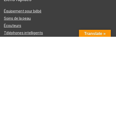
Équipement pour bébé
Soins de la peau
Écouteurs
Téléphones intelligents
Translate »
Instruments d’écriture
Liens utiles
À propos de nous
Contactez-nous
Divulgation d’affiliation Amazon
Conditions générales d’utilisation
Politique de confidentialité