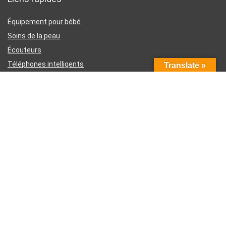
Équipement pour bébé
Soins de la peau
Écouteurs
Téléphones intelligents
Translate »
Instruments d’écriture
Liens utiles
À propos de nous
Contactez-nous
Divulgation d’affiliation Amazon
Conditions générales d’utilisation
Politique de confidentialité