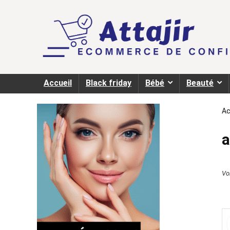
Accueil
Black friday
Bébé
Beauté
Ac
a
Voi