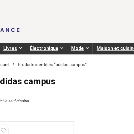
Livres
Électronique
Mode
Maison et cuisin
cueil
Produits identifiés “adidas campus”
didas campus
ci le seul résultat