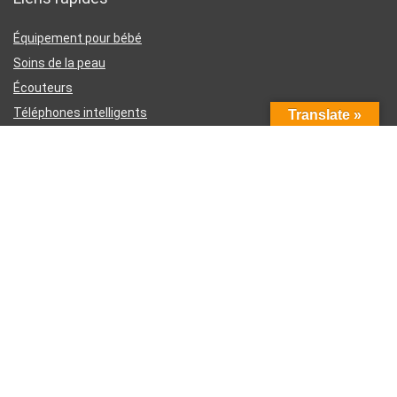
Équipement pour bébé
Soins de la peau
Écouteurs
Téléphones intelligents
Translate »
Instruments d’écriture
Liens utiles
À propos de nous
Contactez-nous
Divulgation d’affiliation Amazon
Conditions générales d’utilisation
Politique de confidentialité