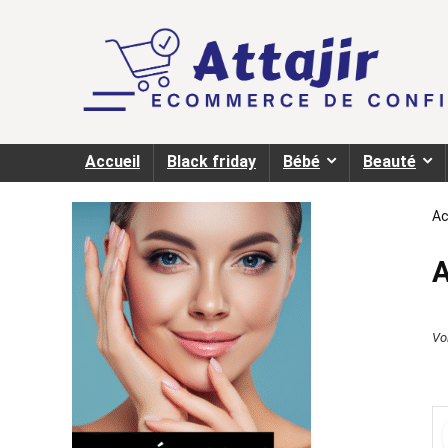
Accueil
Black friday
Bébé
Beauté
Ac
A
Voi