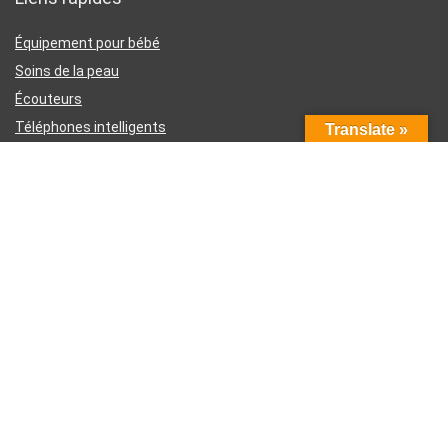
Équipement pour bébé
Soins de la peau
Écouteurs
Téléphones intelligents
Translate »
Instruments d’écriture
Liens utiles
À propos de nous
Contactez-nous
Divulgation d’affiliation Amazon
Conditions générales d’utilisation
Politique de confidentialité