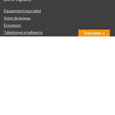
Équipement pour bébé
Soins de la peau
Écouteurs
Téléphones intelligents
Translate »
Instruments d’écriture
Liens utiles
À propos de nous
Contactez-nous
Divulgation d’affiliation Amazon
Conditions générales d’utilisation
Politique de confidentialité