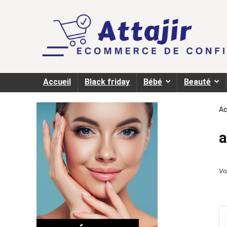
Accueil
Black friday
Bébé
Beauté
Ac
a
Voi