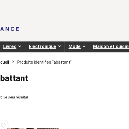
Livres
Électronique
Mode
Maison et cuisin
cueil
Produits identifiés “abattant”
battant
ci le seul résultat