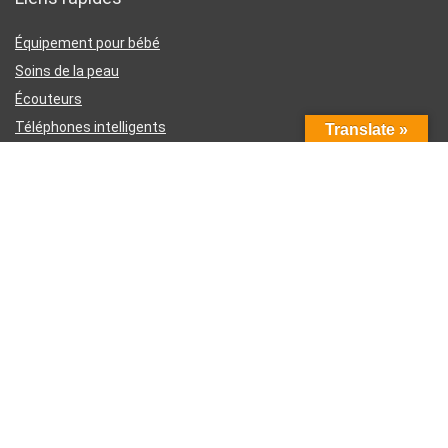
Équipement pour bébé
Soins de la peau
Écouteurs
Téléphones intelligents
Translate »
Instruments d’écriture
Liens utiles
À propos de nous
Contactez-nous
Divulgation d’affiliation Amazon
Conditions générales d’utilisation
Politique de confidentialité