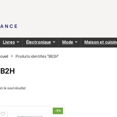
Livres
Électronique
Mode
Maison et cuisin
cueil
Produits identifiés “8B2H”
8B2H
ci le seul résultat
- 5%