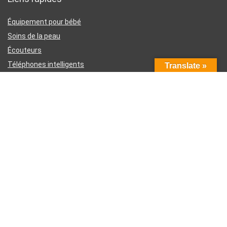
Équipement pour bébé
Soins de la peau
Écouteurs
Téléphones intelligents
Translate »
Instruments d’écriture
Liens utiles
À propos de nous
Contactez-nous
Divulgation d’affiliation Amazon
Conditions générales d’utilisation
Politique de confidentialité