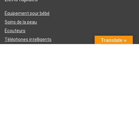
Équipement pour bébé
Soins de la peau
Écouteurs
Téléphones intelligents
Translate »
Instruments d’écriture
Liens utiles
À propos de nous
Contactez-nous
Divulgation d’affiliation Amazon
Conditions générales d’utilisation
Politique de confidentialité