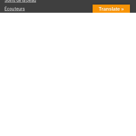
Soins de la peau
Écouteurs
Translate »
Téléphones intelligents
Instruments d’écriture
Liens utiles
À propos de nous
Contactez-nous
Divulgation d’affiliation Amazon
Conditions générales d’utilisation
Politique de confidentialité
Inscrivez-vous à la newsletter hebdomadaire