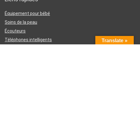
Équipement pour bébé
Soins de la peau
Écouteurs
Téléphones intelligents
Translate »
Instruments d’écriture
Liens utiles
À propos de nous
Contactez-nous
Divulgation d’affiliation Amazon
Conditions générales d’utilisation
Politique de confidentialité