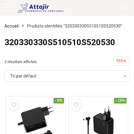
Accueil
Produits identifiés “320330330S510510S520530”
320330330S510510S520530
Filtre
2 résultats affichés
Tri par défaut
- 5%
- 15%