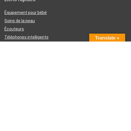
Équipement pour bébé
Soins de la peau
Écouteurs
Téléphones intelligents
Translate »
Instruments d’écriture
Liens utiles
À propos de nous
Contactez-nous
Divulgation d’affiliation Amazon
Conditions générales d’utilisation
Politique de confidentialité