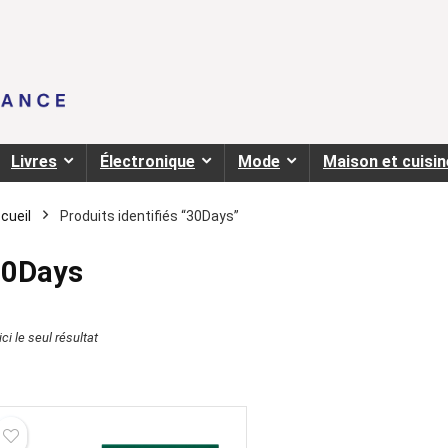
Livres
Électronique
Mode
Maison et cuisin
cueil
Produits identifiés “30Days”
30Days
ci le seul résultat