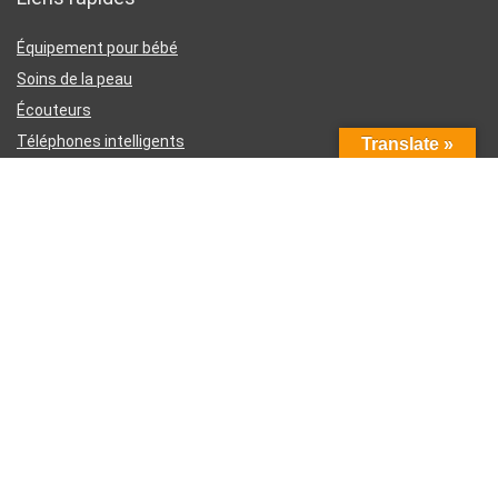
Équipement pour bébé
Soins de la peau
Écouteurs
Téléphones intelligents
Translate »
Instruments d’écriture
Liens utiles
À propos de nous
Contactez-nous
Divulgation d’affiliation Amazon
Conditions générales d’utilisation
Politique de confidentialité