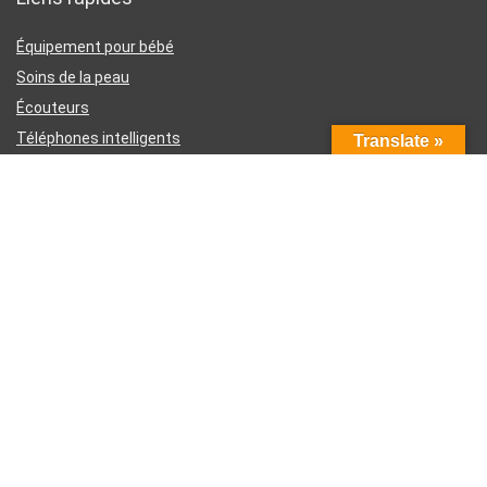
Équipement pour bébé
Soins de la peau
Écouteurs
Téléphones intelligents
Translate »
Instruments d’écriture
Liens utiles
À propos de nous
Contactez-nous
Divulgation d’affiliation Amazon
Conditions générales d’utilisation
Politique de confidentialité