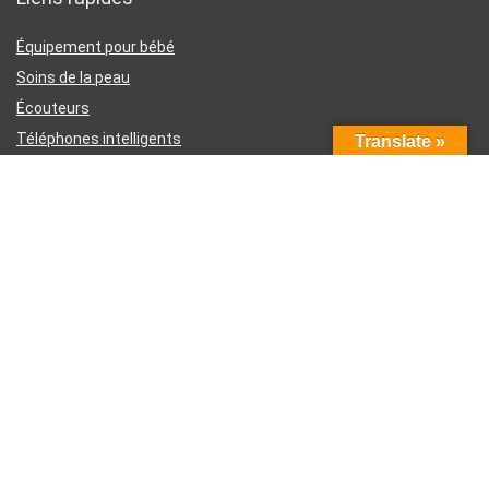
Équipement pour bébé
Soins de la peau
Écouteurs
Téléphones intelligents
Translate »
Instruments d’écriture
Liens utiles
À propos de nous
Contactez-nous
Divulgation d’affiliation Amazon
Conditions générales d’utilisation
Politique de confidentialité