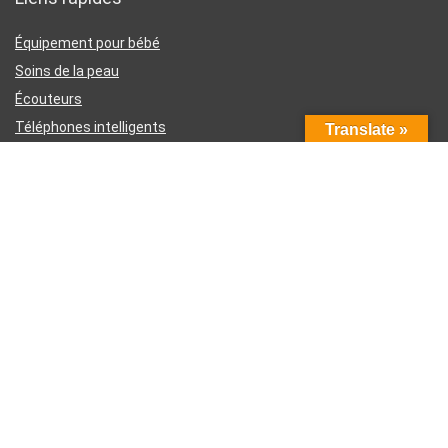
Équipement pour bébé
Soins de la peau
Écouteurs
Téléphones intelligents
Translate »
Instruments d’écriture
Liens utiles
À propos de nous
Contactez-nous
Divulgation d’affiliation Amazon
Conditions générales d’utilisation
Politique de confidentialité