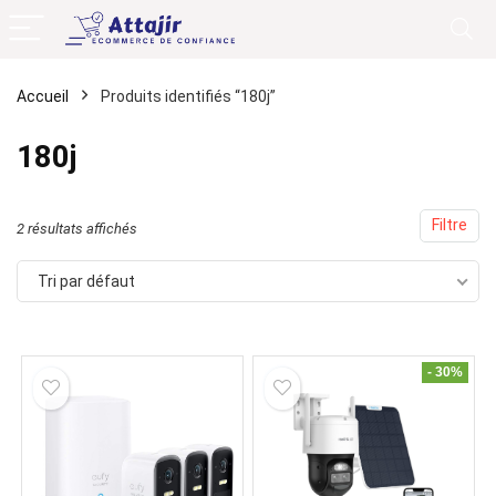
Accueil
Produits identifiés “180j”
180j
Filtre
2 résultats affichés
Tri par défaut
- 30%