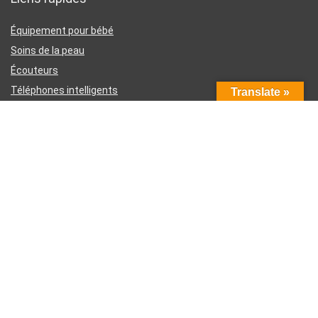
Équipement pour bébé
Soins de la peau
Écouteurs
Téléphones intelligents
Translate »
Instruments d’écriture
Liens utiles
À propos de nous
Contactez-nous
Divulgation d’affiliation Amazon
Conditions générales d’utilisation
Politique de confidentialité