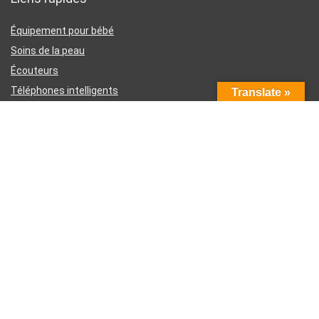
Équipement pour bébé
Soins de la peau
Écouteurs
Téléphones intelligents
Translate »
Instruments d’écriture
Liens utiles
À propos de nous
Contactez-nous
Divulgation d’affiliation Amazon
Conditions générales d’utilisation
Politique de confidentialité