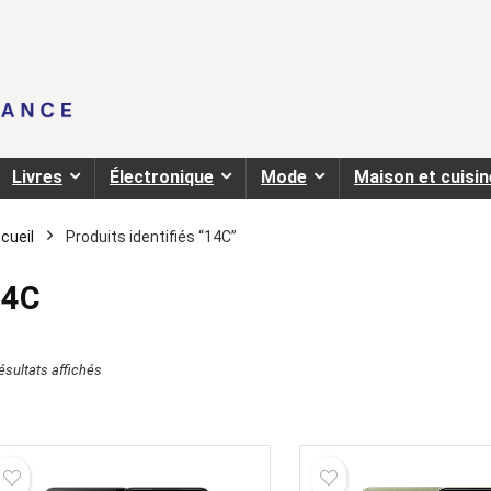
Livres
Électronique
Mode
Maison et cuisin
cueil
Produits identifiés “14C”
14C
résultats affichés