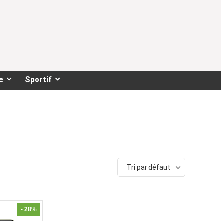
e
Sportif
Tri par défaut
- 28%